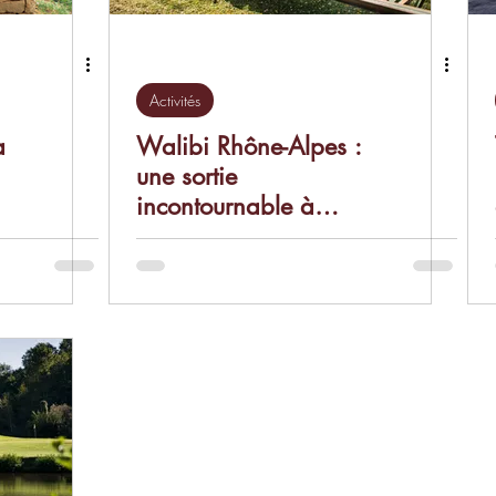
Activités
a
Walibi Rhône-Alpes :
une sortie
incontournable à
seulement 35–40
minutes de nos gîtes !