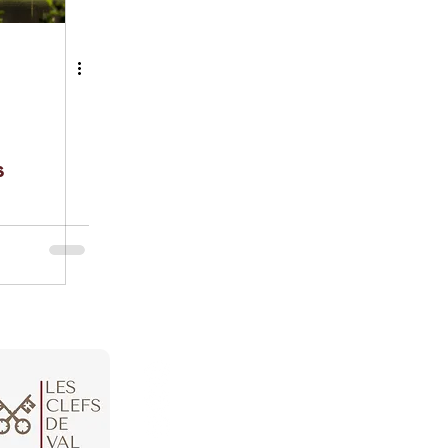
s
LES CLEFS DE VAL
Gîtes de charme proche de Ly
secrets.val@gmail.co