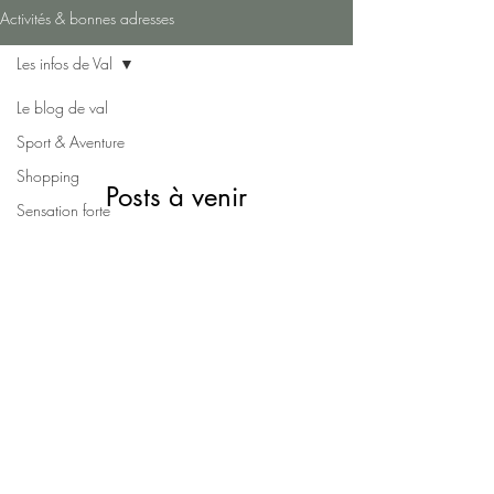
Activités & bonnes adresses
Les infos de Val
Le blog de val
Sport & Aventure
Shopping
Posts à venir
Sensation forte
Découvrez d'autres catégories de ce
En famille
blog ou revenez plus tard.
Activités
Culture
En couple
Restauration
LES CLEFS DE VAL
Gîtes de charme proche de Lyon
Activités
Les infos de Val
secrets.val@gmail.co
m